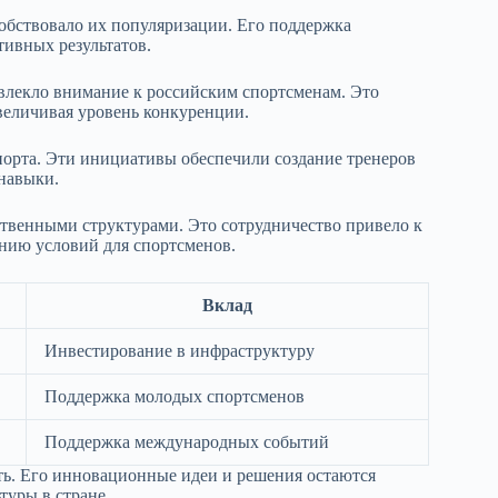
собствовало их популяризации. Его поддержка
тивных результатов.
влекло внимание к российским спортсменам. Это
величивая уровень конкуренции.
орта. Эти инициативы обеспечили создание тренеров
 навыки.
ственными структурами. Это сотрудничество привело к
нию условий для спортсменов.
Вклад
Инвестирование в инфраструктуру
Поддержка молодых спортсменов
Поддержка международных событий
ть. Его инновационные идеи и решения остаются
туры в стране.