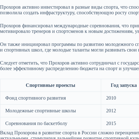
Прохоров активно инвестировал в разные виды спорта, что спо
позволила создать инфраструктуру, способствующую росту спор
Прохоров финансировал международные соревнования, что при
мотивировало тренеров и спортсменов к новым достижениям, у
Он также инициировал программы по развитию молодежного сп
и спортивных школ, где молодые таланты могли развивать свои
Следует отметить, что Прохоров активно сотрудничал с государ
более эффективному распределению бюджета на спорт и улучше
Спортивные проекты
Год запуска
Фонд спортивного развития
2010
Молодежные спортивные школы
2012
Соревнования по баскетболу
2015
Вклад Прохорова в развитие спорта в России сложно переоцени
актуальными, стимулируя дальнейшее развитие спортивной куль