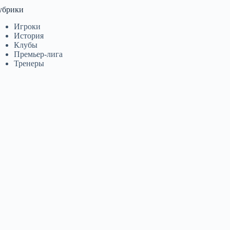
убрики
Игроки
История
Клубы
Премьер-лига
Тренеры