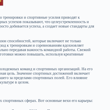
го тренировки и спортивные усилия приводят к
ных успехов показывают, что целеустремленность и
осто добивается успеха, а создает новые стандарты для
зон способностей, которые включают не только
дход к тренировкам и соревнованиям вдохновляет
бально передавая важность командной работы. Свежий
дготовки можно повышать, используя креативные
олодежных команд и спортивных организаций. На его
енная цель. Значение спортиных достижений включает
шего за пределами спортивных полей. Его влияние
культуре в целом.
 спортивных сферах. Вот основные вехи его карьеры: