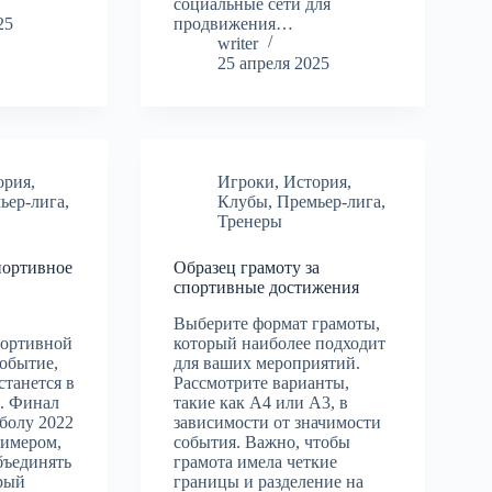
социальные сети для
25
продвижения…
writer
25 апреля 2025
ория
,
Игроки
,
История
,
ьер-лига
,
Клубы
,
Премьер-лига
,
Тренеры
портивное
Образец грамоту за
спортивные достижения
Выберите формат грамоты,
портивной
который наиболее подходит
обытие,
для ваших мероприятий.
станется в
Рассмотрите варианты,
. Финал
такие как А4 или А3, в
болу 2022
зависимости от значимости
римером,
события. Важно, чтобы
бъединять
грамота имела четкие
орый
границы и разделение на