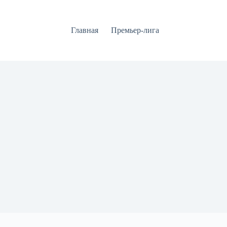
Главная
Премьер-лига