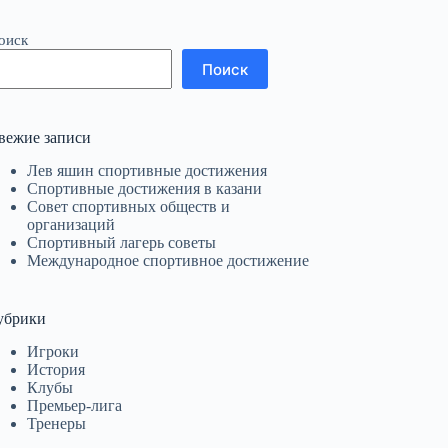
оиск
Поиск
вежие записи
Лев яшин спортивные достижения
Спортивные достижения в казани
Совет спортивных обществ и
организаций
Спортивный лагерь советы
Международное спортивное достижение
убрики
Игроки
История
Клубы
Премьер-лига
Тренеры