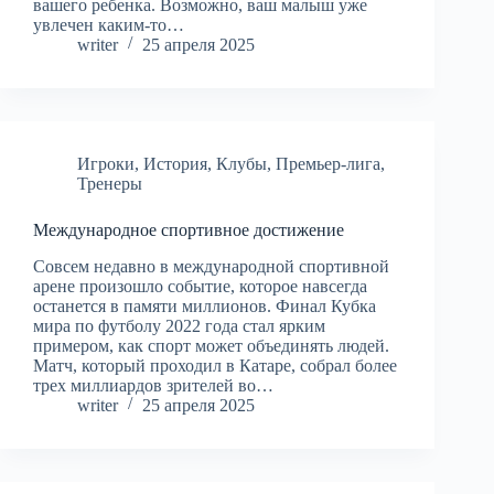
вашего ребенка. Возможно, ваш малыш уже
увлечен каким-то…
writer
25 апреля 2025
Игроки
,
История
,
Клубы
,
Премьер-лига
,
Тренеры
Международное спортивное достижение
Совсем недавно в международной спортивной
арене произошло событие, которое навсегда
останется в памяти миллионов. Финал Кубка
мира по футболу 2022 года стал ярким
примером, как спорт может объединять людей.
Матч, который проходил в Катаре, собрал более
трех миллиардов зрителей во…
writer
25 апреля 2025