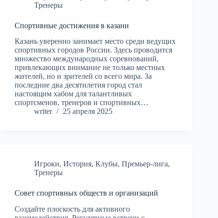
Тренеры
Спортивные достижения в казани
Казань уверенно занимает место среди ведущих
спортивных городов России. Здесь проводится
множество международных соревнований,
привлекающих внимание не только местных
жителей, но и зрителей со всего мира. За
последние два десятилетия город стал
настоящим хабом для талантливых
спортсменов, тренеров и спортивных…
writer
25 апреля 2025
Игроки
,
История
,
Клубы
,
Премьер-лига
,
Тренеры
Совет спортивных обществ и организаций
Создайте плоскость для активного
взаимодействия. Регулярные встречи с