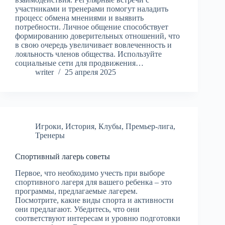
участниками и тренерами помогут наладить
процесс обмена мнениями и выявить
потребности. Личное общение способствует
формированию доверительных отношений, что
в свою очередь увеличивает вовлеченность и
лояльность членов общества. Используйте
социальные сети для продвижения…
writer
25 апреля 2025
Игроки
,
История
,
Клубы
,
Премьер-лига
,
Тренеры
Спортивный лагерь советы
Первое, что необходимо учесть при выборе
спортивного лагеря для вашего ребенка – это
программы, предлагаемые лагерем.
Посмотрите, какие виды спорта и активности
они предлагают. Убедитесь, что они
соответствуют интересам и уровню подготовки