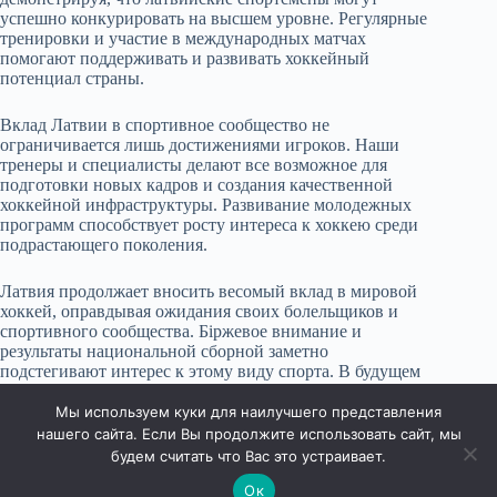
успешно конкурировать на высшем уровне. Регулярные
тренировки и участие в международных матчах
помогают поддерживать и развивать хоккейный
потенциал страны.
Вклад Латвии в спортивное сообщество не
ограничивается лишь достижениями игроков. Наши
тренеры и специалисты делают все возможное для
подготовки новых кадров и создания качественной
хоккейной инфраструктуры. Развивание молодежных
программ способствует росту интереса к хоккею среди
подрастающего поколения.
Латвия продолжает вносить весомый вклад в мировой
хоккей, оправдывая ожидания своих болельщиков и
спортивного сообщества. Біржевое внимание и
результаты национальной сборной заметно
подстегивают интерес к этому виду спорта. В будущем
Латвия намерена продолжать развиваться и достигать
новых высот в хоккее.
Мы используем куки для наилучшего представления
нашего сайта. Если Вы продолжите использовать сайт, мы
будем считать что Вас это устраивает.
Ок