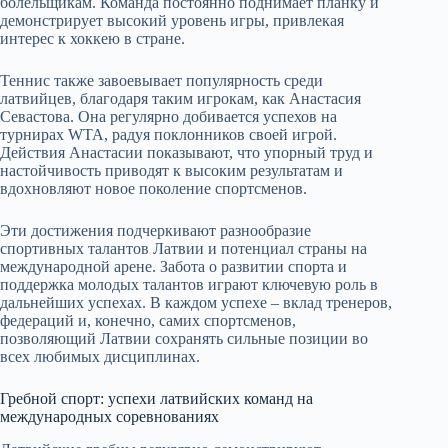
болельщикам. Команда постоянно поднимает планку и
демонстрирует высокий уровень игры, привлекая
интерес к хоккею в стране.
Теннис также завоевывает популярность среди
латвийцев, благодаря таким игрокам, как Анастасия
Севастова. Она регулярно добивается успехов на
турнирах WTA, радуя поклонников своей игрой.
Действия Анастасии показывают, что упорный труд и
настойчивость приводят к высоким результатам и
вдохновляют новое поколение спортсменов.
Эти достижения подчеркивают разнообразие
спортивных талантов Латвии и потенциал страны на
международной арене. Забота о развитии спорта и
поддержка молодых талантов играют ключевую роль в
дальнейших успехах. В каждом успехе – вклад тренеров,
федераций и, конечно, самих спортсменов,
позволяющий Латвии сохранять сильные позиции во
всех любимых дисциплинах.
Гребной спорт: успехи латвийских команд на
международных соревнованиях