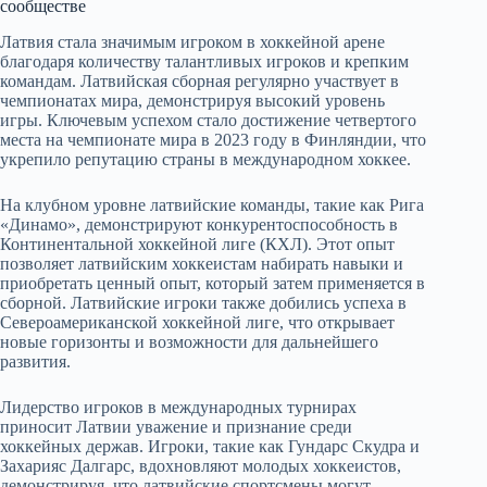
сообществе
Латвия стала значимым игроком в хоккейной арене
благодаря количеству талантливых игроков и крепким
командам. Латвийская сборная регулярно участвует в
чемпионатах мира, демонстрируя высокий уровень
игры. Ключевым успехом стало достижение четвертого
места на чемпионате мира в 2023 году в Финляндии, что
укрепило репутацию страны в международном хоккее.
На клубном уровне латвийские команды, такие как Рига
«Динамо», демонстрируют конкурентоспособность в
Континентальной хоккейной лиге (КХЛ). Этот опыт
позволяет латвийским хоккеистам набирать навыки и
приобретать ценный опыт, который затем применяется в
сборной. Латвийские игроки также добились успеха в
Североамериканской хоккейной лиге, что открывает
новые горизонты и возможности для дальнейшего
развития.
Лидерство игроков в международных турнирах
приносит Латвии уважение и признание среди
хоккейных держав. Игроки, такие как Гундарс Скудра и
Захарияс Далгарс, вдохновляют молодых хоккеистов,
демонстрируя, что латвийские спортсмены могут