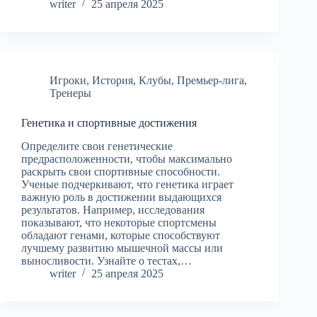
writer
25 апреля 2025
Игроки
,
История
,
Клубы
,
Премьер-лига
,
Тренеры
Генетика и спортивные достижения
Определите свои генетические
предрасположенности, чтобы максимально
раскрыть свои спортивные способности.
Ученые подчеркивают, что генетика играет
важную роль в достижении выдающихся
результатов. Например, исследования
показывают, что некоторые спортсмены
обладают генами, которые способствуют
лучшему развитию мышечной массы или
выносливости. Узнайте о тестах,…
writer
25 апреля 2025